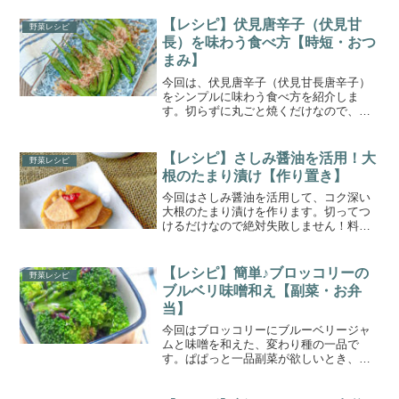
甘辛でおつまみにもピッタリ。鶏むね肉
なのでヘルシーです。作り置きもできま
【レシピ】伏見唐辛子（伏見甘
野菜レシピ
す。
長）を味わう食べ方【時短・おつ
まみ】
今回は、伏見唐辛子（伏見甘長唐辛子）
をシンプルに味わう食べ方を紹介しま
す。切らずに丸ごと焼くだけなので、超
時短！油を使わずヘルシーなので、ダイ
エット中でもたっぷり食べられる。甘さ
とほろ苦さが絶妙で、ビールや日本酒の
【レシピ】さしみ醤油を活用！大
野菜レシピ
おつまみにもピッタリです。
根のたまり漬け【作り置き】
今回はさしみ醤油を活用して、コク深い
大根のたまり漬けを作ります。切ってつ
けるだけなので絶対失敗しません！料理
初心者さんもぜひ試してみてください
ね。作り置きができるので、おつまみや
ご飯のお供にも重宝します。半端な大
【レシピ】簡単♪ブロッコリーの
野菜レシピ
根・さしみ醤油の消費に。
ブルベリ味噌和え【副菜・お弁
当】
今回はブロッコリーにブルーベリージャ
ムと味噌を和えた、変わり種の一品で
す。ぱぱっと一品副菜が欲しいとき、お
弁当のおかずにもおすすめです。ブロッ
コリーレシピのレパートリーを増やした