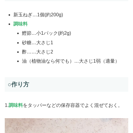
新玉ねぎ…1個(約200g)
調味料
鰹節…小1パック(約2g)
砂糖…大さじ1
酢……大さじ2
油（植物油なら何でも）…大さじ1弱（適量）
○作り方
1.
調味料
をタッパーなどの保存容器でよく混ぜておく。