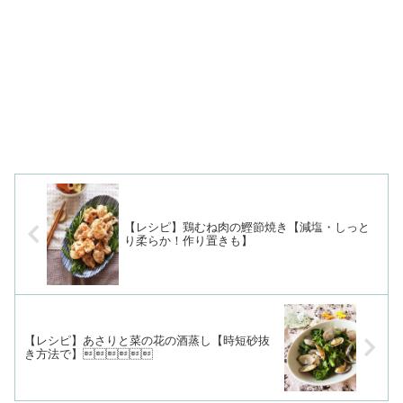
【レシピ】鶏むね肉の鰹節焼き【減塩・しっと
り柔らか！作り置きも】
【レシピ】あさりと菜の花の酒蒸し【時短砂抜
き方法で】