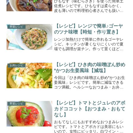
ひもなす（味むらさき）を使った簡単土
佐煮レシピです。ひもなすは柔らかく、
皮も薄いので料理初心者さんでも扱いや
すいです。じっくり煮ることで柔らかく
なり、鰹節のおだしがしみしみに。冷た
く冷やしても美味しいので夏の作り置き
【レシピ】レンジで簡単♪ゴーヤ
野菜レシピ
にピッタリ。
のツナ味噌【時短・作り置き】
レンジ加熱だけで簡単に作れるゴーヤレ
シピ。キッチンが暑くなりにくいので夏
場でも調理が楽チン。作って置くほど味
が馴染んで美味しいので作り置きにおす
すめです。材料も少なく節約にも。お弁
当のおかずやおつまみ、あと一品欲しい
【レシピ】ひき肉の味噌ぽん炒め
お肉レシピ
時にぜひお試しください。
*かつお生姜風味【減塩】
今回は「ひき肉の味噌ぽん炒め*かつお生
姜風味」レシピです。簡単に減塩できる
コツ満載。ヘルシーなおつまみ・お弁当
にもおすすめです。暑くなる時期にもさ
っぱり食べれます。節約にもぴったり。
【レシピ】トマトとジュレのアボ
野菜レシピ
カドココット【おつまみ・おもて
なし】
おもてなしにもおすすめなおつまみレシ
ピです。トマトとアボカドは美容にもい
いので、女性にピッタリ。白ワイン・シ