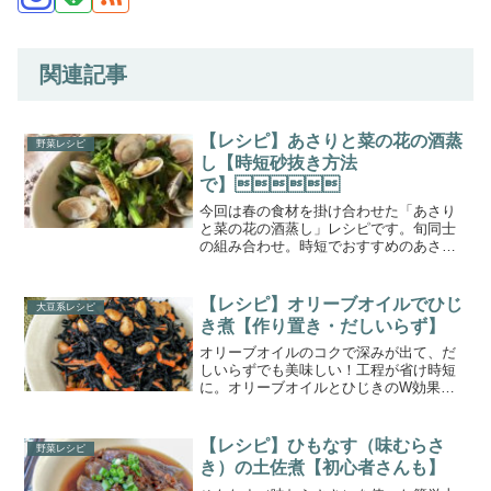
関連記事
【レシピ】あさりと菜の花の酒蒸
野菜レシピ
し【時短砂抜き方法
で】
今回は春の食材を掛け合わせた「あさり
と菜の花の酒蒸し」レシピです。旬同士
の組み合わせ。時短でおすすめのあさり
の砂抜きの方法も紹介。日本酒のおつま
みにもピッタリ。ヘルシーで超簡単です♪
【レシピ】オリーブオイルでひじ
大豆系レシピ
き煮【作り置き・だしいらず】
オリーブオイルのコクで深みが出て、だ
しいらずでも美味しい！工程が省け時短
に。オリーブオイルとひじきのW効果で
便秘改善にも。作り置きができるので、
あと一品欲しい時やお弁当のおかずにも
重宝します。
【レシピ】ひもなす（味むらさ
野菜レシピ
き）の土佐煮【初心者さんも】