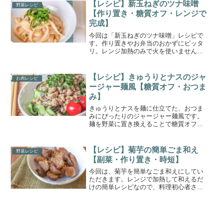
い！ブルーベリージャムを消費したい！
【レシピ】新玉ねぎのツナ味噌
野菜レシピ
時にぜひお試しください。
【作り置き・糖質オフ・レンジで
完成】
今回は「新玉ねぎのツナ味噌」レシピで
す。作り置きやお弁当のおかずにピッタ
リ。レンジ加熱のみで火を使いません。
糖質オフにもなるので、ダイエット中の
おつまみにも。新玉ねぎの保存方法つ
き。
【レシピ】きゅうりとナスのジャ
お肉レシピ
ージャー麺風【糖質オフ・おつま
み】
きゅうりとナスを麺に仕立てた、おつま
みにぴったりのジャージャー麺風です。
麺を野菜に置き換えることで糖質オフ。
レモンなど柑橘系のチューハイに合いま
す。ノンオイルにすることでカロリーダ
ウン。ダイエット中でも安心。レシピコ
【レシピ】菊芋の簡単ごま和え
野菜レシピ
ンテストでグランプリ受賞。
【副菜・作り置き・時短】
今回は、菊芋を簡単なごま和えにしてい
ただきます。レンジで加熱して和えるだ
けの簡単レシピなので、料理初心者さん
でも失敗せず作れます。レンジで加熱す
れば時短になるし、作り置きもできま
す。皮を向かないので栄養丸ごと、ノン
オイルでヘルシーに仕上がります。