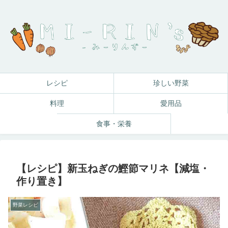
レシピ
珍しい野菜
料理
愛用品
食事・栄養
【レシピ】新玉ねぎの鰹節マリネ【減塩・
作り置き】
野菜レシピ