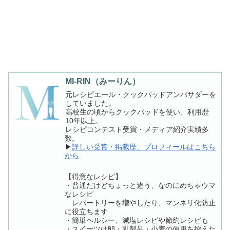
MI-RIN（みーりん）
元レシピエール・クックパッドアンバサダーを
していました。
高校生の頃からクックパッドを使い、利用歴
10年以上。
レシピコンテスト受賞・メディア紹介実績多
数。
▶
詳しい受賞・掲載歴、プロフィールはこちら
から
【得意なレシピ】
・普通だけどちょっと違う、なのにめちゃウマ
なレシピ
レパートリーを増やしたり、マンネリ化防止
に役立ちます
・簡単ヘルシー、減塩レシピや節約レシピも
・スイーツは卵・乳製品・小麦の使用を控えた