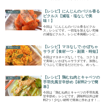
ャンパンによく合います。おもてなしだ
けでなく誕生日やクリスマスなど特別な
日の前菜としても。
【レシピ】にんじんのバジル香る
野菜レシピ
ピクルス【減塩・塩なしで美
味！】
今回は「にんじんのバジル香るピクル
ス」レシピです。一切塩を加えない究極
の減塩ピクルス。レシピ本掲載レシピ。
にんじんの甘みとバジルの爽やかさが絶
妙です。防腐効果も高く作り置きOK、お
弁当のおかずにもピッタリです。
【レシピ】マヨなしで♪かぼちゃ
野菜レシピ
サラダ【食材一つ・副菜・時短】
今回はマヨネーズなし！でも、コクうま
で美味しいかぼちゃサラダです。加熱し
てつぶして混ぜるだけだから、めっちゃ
簡単です。あっさりとした味わいになっ
ているので、こってり系おかずの副菜に
もピッタリです。料理初心者さんもぜひ
【レシピ】鶏むね肉とキャベツの
お肉レシピ
試してみてくださいね。
手羽先風甘辛炒め【材料2つで簡
単】
今回は「鶏むね肉とキャベツの手羽先風
甘辛炒め」レシピです。調味料以外は材
料2つ！少ない材料で簡単に作れます！鶏
むね肉とキャベツで節約にもおすすめ。