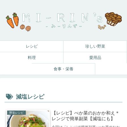
レシピ
珍しい野菜
料理
愛用品
食事・栄養
減塩レシピ
【レシピ】べか菜のおかか和え＊
野菜レシピ
レンジで簡単副菜【減塩にも】