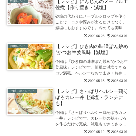
もピッタリ。つくねはつなぎ不使用なの
【レシピ】にんじんのメープル土
野菜レシピ
で糖質オフにも。
佐煮【作り置き・減塩】
砂糖の代わりにメープルシロップを使う
ことで、コクや深みが出るだけでなく、
減塩にもおすすめです。冷めても美味し
く、冷蔵で3日ほど保存できるため、作り
2020.06.23
2025.03.01
置きおかずとしても重宝します。あと一
品足りない時やお弁当のおかずにも。メ
【レシピ】ひき肉の味噌ぽん炒め
お肉レシピ
ープルシロップの消費にも。
*かつお生姜風味【減塩】
今回は「ひき肉の味噌ぽん炒め*かつお生
姜風味」レシピです。簡単に減塩できる
コツ満載。ヘルシーなおつまみ・お弁当
にもおすすめです。暑くなる時期にもさ
2020.05.15
2025.03.01
っぱり食べれます。節約にもぴったり。
【レシピ】さっぱりヘルシー鶏そ
ご飯・めんレシピ
ぼろカレー丼【減塩・ランチに
も】
今回は「さっぱりヘルシー鶏そぼろカレ
ー丼」レシピです。カレー味の鶏そぼろ
を作るだけで完成。減塩もできてさっぱ
りヘルシー、包丁いらずの丼です。忙し
2020.05.12
2025.03.01
い日のランチにも。