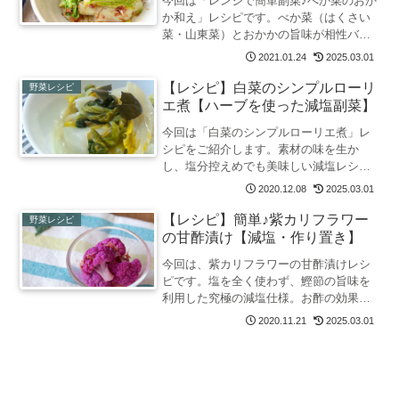
今回は「レンジで簡単副菜♪べか菜のおか
か和え」レシピです。べか菜（はくさい
菜・山東菜）とおかかの旨味が相性バッ
チリ！10分かからず完成するので、忙し
2021.01.24
2025.03.01
い日にもおすすめです。鰹節の旨味のお
かげで塩分控えめでも美味しく仕上がる
【レシピ】白菜のシンプルローリ
野菜レシピ
ので減塩にもなります。
エ煮【ハーブを使った減塩副菜】
今回は「白菜のシンプルローリエ煮」レ
シピをご紹介します。素材の味を生か
し、塩分控えめでも美味しい減塩レシピ
です。白菜の食べ方がマンネリ化してき
2020.12.08
2025.03.01
たときにもオススメ！ 使い切れずに賞味
期限間近になってしまったローリエの消
【レシピ】簡単♪紫カリフラワー
野菜レシピ
費にも活躍します。
の甘酢漬け【減塩・作り置き】
今回は、紫カリフラワーの甘酢漬けレシ
ピです。塩を全く使わず、鰹節の旨味を
利用した究極の減塩仕様。お酢の効果で
防腐作用もあり、作り置きで冷蔵4日ほど
2020.11.21
2025.03.01
保存OKです。彩りも良いので、お弁当の
一品にもオススメです。カレーとも相性
いいので付け合わせにも。