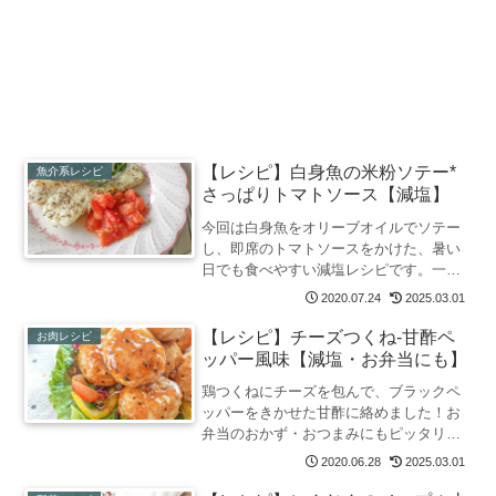
【レシピ】白身魚の米粉ソテー*
魚介系レシピ
さっぱりトマトソース【減塩】
今回は白身魚をオリーブオイルでソテー
し、即席のトマトソースをかけた、暑い
日でも食べやすい減塩レシピです。一般
的には小麦粉をまぶすかと思いますが、
2020.07.24
2025.03.01
ここをあえて米粉にすることで、油の吸
収率が抑えられさっぱりと仕上がりま
【レシピ】チーズつくね-甘酢ペ
お肉レシピ
す。小麦アレルギー・グルテンフリーに
ッパー風味【減塩・お弁当にも】
も。
鶏つくねにチーズを包んで、ブラックペ
ッパーをきかせた甘酢に絡めました！お
弁当のおかず・おつまみにもピッタリ。
減塩でもちゃんと美味しいポイント盛り
2020.06.28
2025.03.01
だくさん。防腐効果もあるので作り置き