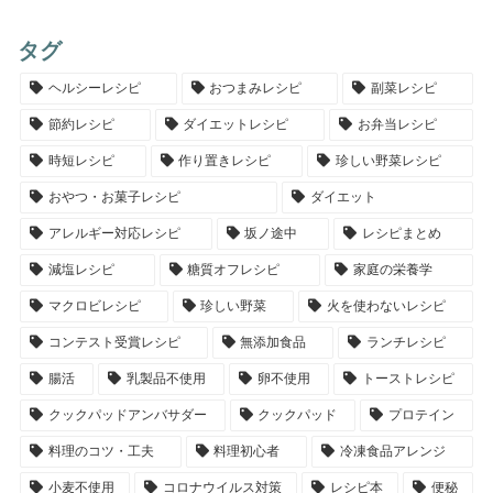
タグ
ヘルシーレシピ
おつまみレシピ
副菜レシピ
節約レシピ
ダイエットレシピ
お弁当レシピ
時短レシピ
作り置きレシピ
珍しい野菜レシピ
おやつ・お菓子レシピ
ダイエット
アレルギー対応レシピ
坂ノ途中
レシピまとめ
減塩レシピ
糖質オフレシピ
家庭の栄養学
マクロビレシピ
珍しい野菜
火を使わないレシピ
コンテスト受賞レシピ
無添加食品
ランチレシピ
腸活
乳製品不使用
卵不使用
トーストレシピ
クックパッドアンバサダー
クックパッド
プロテイン
料理のコツ・工夫
料理初心者
冷凍食品アレンジ
小麦不使用
コロナウイルス対策
レシピ本
便秘