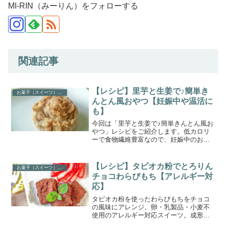
MI-RIN（みーりん）をフォローする
関連記事
【レシピ】里芋と生姜で♪簡単き
お菓子（スイーツ）レシピ
んとん風おやつ【妊娠中や温活に
も】
今回は「里芋と生姜で♪簡単きんとん風お
やつ」レシピをご紹介します。低カロリ
ーで食物繊維豊富なので、妊娠中のおや
つにもおすすめです。生姜をたっぷり使
い、温活にも。乳製品・卵・小麦不使用
で、アレルギーがあっても食べられま
【レシピ】タピオカ粉でとろりん
お菓子（スイーツ）レシピ
す。
チョコわらびもち【アレルギー対
応】
タピオカ粉を使ったわらびもちをチョコ
の風味にアレンジ。卵・乳製品・小麦不
使用のアレルギー対応スイーツ。成形で
きるギリギリの柔らかさにこだわり、絶