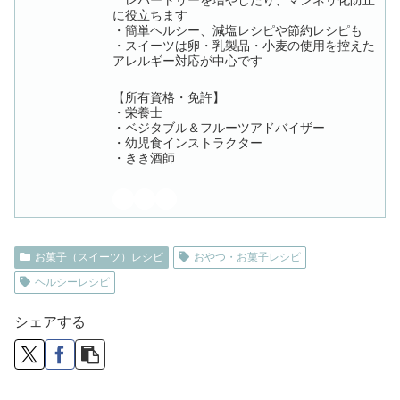
レパートリーを増やしたり、マンネリ化防止
に役立ちます
・簡単ヘルシー、減塩レシピや節約レシピも
・スイーツは卵・乳製品・小麦の使用を控えた
アレルギー対応が中心です
【所有資格・免許】
・栄養士
・ベジタブル＆フルーツアドバイザー
・幼児食インストラクター
・きき酒師
お菓子（スイーツ）レシピ
おやつ・お菓子レシピ
ヘルシーレシピ
シェアする