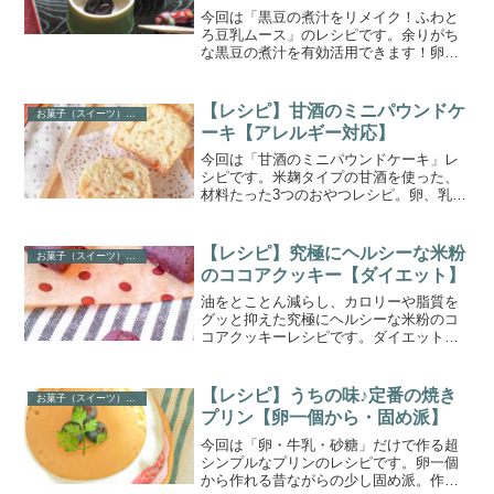
今回は「黒豆の煮汁をリメイク！ふわと
ろ豆乳ムース」のレシピです。余りがち
な黒豆の煮汁を有効活用できます！卵・
乳製品・小麦不使用でアレルギーにも対
応できます。ふわとろっと食感がたまら
ない！ダイエット中にも安心なヘルシー
【レシピ】甘酒のミニパウンドケ
お菓子（スイーツ）レシピ
スイーツです。
ーキ【アレルギー対応】
今回は「甘酒のミニパウンドケーキ」レ
シピです。米麹タイプの甘酒を使った、
材料たった3つのおやつレシピ。卵、乳製
品、砂糖、油不使用。小さなお子様か
ら、妊婦さん、ダイエット中の方にもお
すすめです。クックパッドでつくれぽ100
【レシピ】究極にヘルシーな米粉
お菓子（スイーツ）レシピ
人達成。
のココアクッキー【ダイエット】
油をとことん減らし、カロリーや脂質を
グッと抑えた究極にヘルシーな米粉のコ
コアクッキーレシピです。ダイエットに
もピッタリ。ガリガリとした食感がクセ
になります。卵・乳製品・小麦不使用の
アレルギー対応スイーツ。30分ほどで完
【レシピ】うちの味♪定番の焼き
お菓子（スイーツ）レシピ
成します。
プリン【卵一個から・固め派】
今回は「卵・牛乳・砂糖」だけで作る超
シンプルなプリンのレシピです。卵一個
から作れる昔ながらの少し固め派。作り