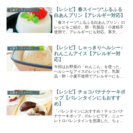
妙な口溶けの良さが魅力。粉の使用量が
少ない分、カロリーが抑えられダイエッ
【レシピ】春スイーツ*ふるふる
お菓子（スイーツ）レシピ
ト中にもおすすめです。
白あんプリン【アレルギー対応】
「春スイーツ*ふるふる白あんプリン」の
レシピをご紹介。卵・乳製品・小麦粉不
使用で、アレルギーにも対応。寒天、豆
乳使用でとってもヘルシー！ダイエット
中のおやつにも。余った白あん消費に
も。とっても簡単ですぐ出来ます。
【レシピ】しゃっきりヘルシー♪
お菓子（スイーツ）レシピ
れんこんアイス【アレルギー対
応】
今回はお野菜の「れんこん」を使った、
ヘルシーなアイスのレシピです。乳製
品・卵・小麦不使用でアレルギーにも対
応。材料たった3つで簡単に作れます。れ
んこんは炎症を抑える作用があるので、
風邪を引いたときや食欲のないときにも
【レシピ】チョコバナナケーキポ
お菓子（スイーツ）レシピ
おすすめです。
ップ【バレンタインにもおすす
め】
「バレンタインにおすすめ！チョコバナ
ナケーキポップ」のレシピです。ニュー
レトロバレンタインを意識した、ちょっ
と新しいバレンタイスイーツ。基本の材
料はたったの2つ。手軽に手に入るものだ