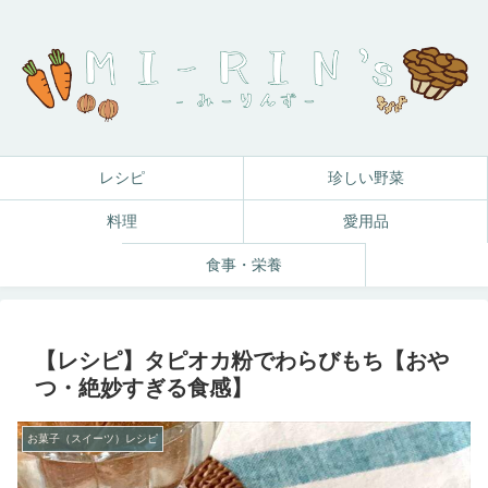
レシピ
珍しい野菜
料理
愛用品
食事・栄養
【レシピ】タピオカ粉でわらびもち【おや
つ・絶妙すぎる食感】
お菓子（スイーツ）レシピ