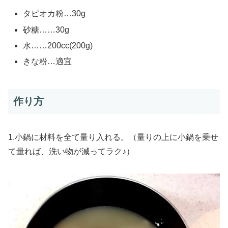
タピオカ粉…30g
砂糖……30g
水……200cc(200g)
きな粉…適宜
作り方
1.小鍋に材料を全て量り入れる。（量りの上に小鍋を乗せ
て量れば、洗い物が減ってラク♪）