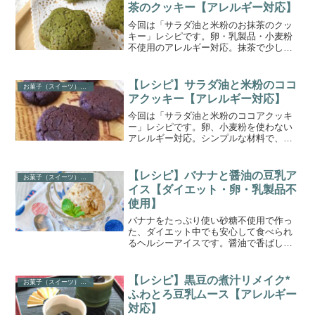
もてなしにも。
茶のクッキー【アレルギー対応】
今回は「サラダ油と米粉のお抹茶のクッ
キー」レシピです。卵・乳製品・小麦粉
不使用のアレルギー対応。抹茶で少し和
風に仕上げました。材料が少なく経済
的。生地も扱いやすく作りやすいです。
ダイエット中のおやつにもおすすめで
【レシピ】サラダ油と米粉のココ
お菓子（スイーツ）レシピ
す。
アクッキー【アレルギー対応】
今回は「サラダ油と米粉のココアクッキ
ー」レシピです。卵、小麦粉を使わない
アレルギー対応。シンプルな材料で、生
地も扱いやすいため、料理初心者さんや
親子クッキングにもおすすめ。ダイエッ
ト中の方や、ヴィーガン・マクロビも
【レシピ】バナナと醤油の豆乳ア
お菓子（スイーツ）レシピ
OK。
イス【ダイエット・卵・乳製品不
使用】
バナナをたっぷり使い砂糖不使用で作っ
た、ダイエット中でも安心して食べられ
るヘルシーアイスです。醤油で香ばしさ
とコク、塩気をプラス。砂糖不使用でも
物足りなさを感じなくなります。豆乳が
ベースなので、卵・乳製品不使用で、ア
【レシピ】黒豆の煮汁リメイク*
お菓子（スイーツ）レシピ
レルギーがあっても安心。
ふわとろ豆乳ムース【アレルギー
対応】