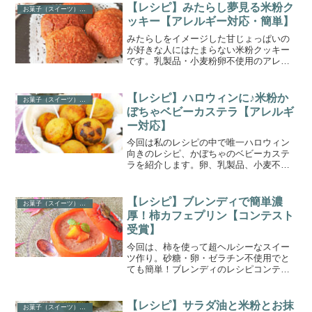
けで簡単に作れます。チョコとバナナの
【レシピ】みたらし夢見る米粉ク
お菓子（スイーツ）レシピ
相性抜群！
ッキー【アレルギー対応・簡単】
みたらしをイメージした甘じょっぱいの
が好きな人にはたまらない米粉クッキー
です。乳製品・小麦粉卵不使用のアレル
ギー対応レシピ。サラダ油を使っている
ので節約にも。コツがいらず簡単に作れ
るので、初心者さんにもおすすめです。
【レシピ】ハロウィンに♪米粉か
お菓子（スイーツ）レシピ
ぼちゃベビーカステラ【アレルギ
ー対応】
今回は私のレシピの中で唯一ハロウィン
向きのレシピ、かぼちゃのベビーカステ
ラを紹介します。卵、乳製品、小麦不使
用でアレルギーがあっても大丈夫！米粉
を使うのでグルテンフリーで、ダイエッ
ト中にもオススメ。最低限の材料で作れ
【レシピ】ブレンディで簡単濃
お菓子（スイーツ）レシピ
るので食べ切り&節約にも。
厚！柿カフェプリン【コンテスト
受賞】
今回は、柿を使って超ヘルシーなスイー
ツ作り。砂糖・卵・ゼラチン不使用でと
ても簡単！ブレンディのレシピコンテス
トで賞を受賞しました。熟れすぎた柿の
消費にもおすすめです。必要な材料はた
った3つ。ダイエット中・ちょっとしたお
【レシピ】サラダ油と米粉とお抹
お菓子（スイーツ）レシピ