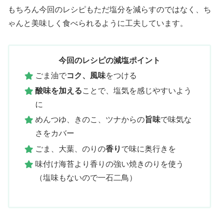
もちろん今回のレシピもただ塩分を減らすのではなく、ち
ゃんと美味しく食べられるように工夫しています。
今回のレシピの減塩ポイント
ごま油で
コク、風味
をつける
酸味を加える
ことで、塩気を感じやすいよう
に
めんつゆ、きのこ、ツナからの
旨味
で味気な
さをカバー
ごま、大葉、のりの
香り
で味に奥行きを
味付け海苔より香りの強い焼きのりを使う
（塩味もないので一石二鳥）