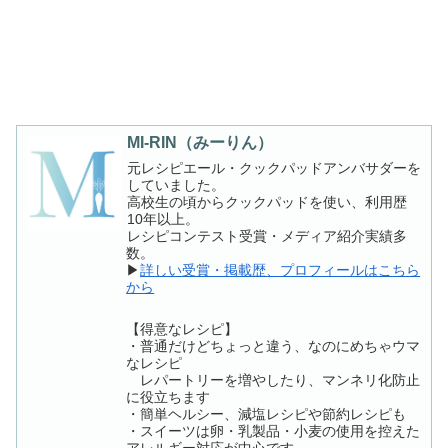
MI-RIN（みーりん）
元レシピエール・クックパッドアンバサダーを
していました。
高校生の頃からクックパッドを使い、利用歴
10年以上。
レシピコンテスト受賞・メディア紹介実績多
数。
▶
詳しい受賞・掲載歴、プロフィールはこちら
から
【得意なレシピ】
・普通だけどちょっと違う、なのにめちゃウマ
なレシピ
レパートリーを増やしたり、マンネリ化防止
に役立ちます
・簡単ヘルシー、減塩レシピや節約レシピも
・スイーツは卵・乳製品・小麦の使用を控えた