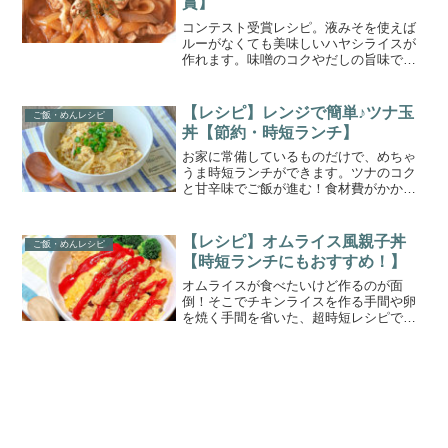
賞】
コンテスト受賞レシピ。液みそを使えば
ルーがなくても美味しいハヤシライスが
作れます。味噌のコクやだしの旨味で深
みのハヤシライスに。ルーを溶かしたり
煮込んだりしなくていいのでかなり時短
に。忙しい日でもささっと作れます。節
【レシピ】レンジで簡単♪ツナ玉
ご飯・めんレシピ
約したいときにもおすすめです。
丼【節約・時短ランチ】
お家に常備しているものだけで、めちゃ
うま時短ランチができます。ツナのコク
と甘辛味でご飯が進む！食材費がかから
ず節約にピッタリ。レンジ加熱だけなの
で、夏でもキッチンが暑くなりにくく調
理が楽チン。しっかり加熱しておけば作
【レシピ】オムライス風親子丼
ご飯・めんレシピ
り置きも可能です。
【時短ランチにもおすすめ！】
オムライスが食べたいけど作るのが面
倒！そこでチキンライスを作る手間や卵
を焼く手間を省いた、超時短レシピで
す。油もほとんど使わないので、かなり
ヘルシーに。ダイエット中でも安心して
食べられます。一人前から作れるのでお
手軽ランチにもおすすめです。