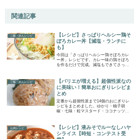
関連記事
【レシピ】さっぱりヘルシー鶏そ
ご飯・めんレシピ
ぼろカレー丼【減塩・ランチに
も】
今回は「さっぱりヘルシー鶏そぼろカレ
ー丼」レシピです。カレー味の鶏そぼろ
を作るだけで完成。減塩もできてさっぱ
りヘルシー、包丁いらずの丼です。忙し
い日のランチにも。
【バリエが増える】超個性派なの
ご飯・めんレシピ
に美味い！簡単おにぎりレシピま
とめ
定番から超個性派まで14個のおにぎりレ
シピをまとめました。ゆかり・柚子胡
椒・七味・粒マスタード・ココナッツオ
イル・ケチャップ・シナモン・クミン・
ココア・わさび・鰹節・生姜・ブラック
ペッパーなど多彩なバリエーションで紹
【レシピ】液みそでルーなしハヤ
お肉レシピ
介しています。意外なものが見つかるか
シライス【時短・コンテスト受
も！？