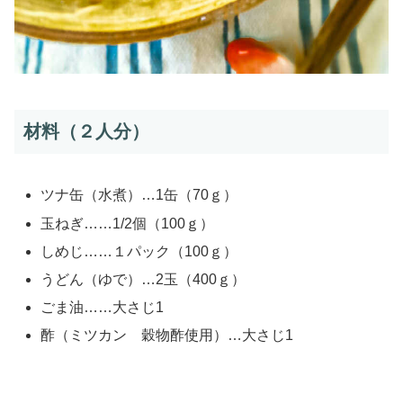
材料（２人分）
ツナ缶（水煮）…1缶（70ｇ）
玉ねぎ……1/2個（100ｇ）
しめじ……１パック（100ｇ）
うどん（ゆで）…2玉（400ｇ）
ごま油……大さじ1
酢（ミツカン 穀物酢使用）…大さじ1