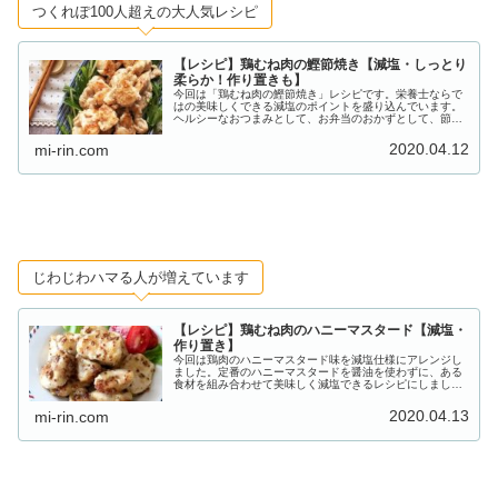
つくれぽ100人超えの大人気レシピ
【レシピ】鶏むね肉の鰹節焼き【減塩・しっとり
柔らか！作り置きも】
今回は「鶏むね肉の鰹節焼き」レシピです。栄養士ならで
はの美味しくできる減塩のポイントを盛り込んでいます。
ヘルシーなおつまみとして、お弁当のおかずとして、節約
おかずとして、ぜひ活用してみてください。初心者さんで
も作れる簡単レシピ。作り置きもOK！
2020.04.12
mi-rin.com
じわじわハマる人が増えています
【レシピ】鶏むね肉のハニーマスタード【減塩・
作り置き】
今回は鶏肉のハニーマスタード味を減塩仕様にアレンジし
ました。定番のハニーマスタードを醤油を使わずに、ある
食材を組み合わせて美味しく減塩できるレシピにしまし
た。おつまみはもちろん、お弁当にもしっとり柔らかくて
おすすめです。
2020.04.13
mi-rin.com